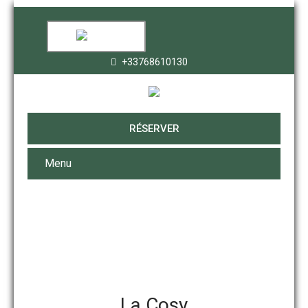
+33768610130
RÉSERVER
Menu
LA COSY
La Cosy